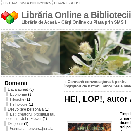
EDITURA
SALA DE LECTURA
LIBRARIE ONLINE
Librăria Online a Bibliotecii
Librăria de Acasă – Cărţi Online cu Plata prin SMS !
Domenii
«
Germană conversaţională pentru
îngrijitori de bătrâni, autor Stela Mat
Bacalaureat
(3)
Economie
(1)
HEI, LOP!, autor
Filosofie
(1)
Psihologie
(1)
Dezvoltare personală
(1)
Timpul
Ești creatorul propriului tău
o par
destin – John Flower
(1)
drumul
Dicţionar
(1)
trei p
Germană conversaţională –