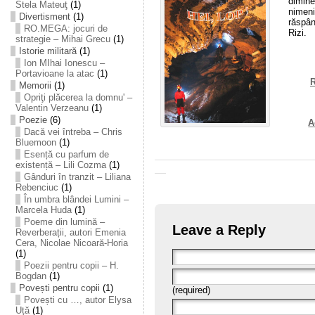
dimine
Stela Mateuţ
(1)
nimeni
Divertisment
(1)
răspâ
RO.MEGA: jocuri de
Rizi.
strategie – Mihai Grecu
(1)
Istorie militară
(1)
Ion MIhai Ionescu –
Portavioane la atac
(1)
R
Memorii
(1)
Opriţi plăcerea la domnu' –
Valentin Verzeanu
(1)
Poezie
(6)
A
Dacă vei întreba – Chris
Bluemoon
(1)
Esență cu parfum de
existență – Lili Cozma
(1)
Gânduri în tranzit – Liliana
Rebenciuc
(1)
În umbra blândei Lumini –
Marcela Huda
(1)
Poeme din lumină –
Leave a Reply
Reverberații, autori Emenia
Cera, Nicolae Nicoară-Horia
(1)
Poezii pentru copii – H.
Bogdan
(1)
Povești pentru copii
(1)
(required)
Povești cu …, autor Elysa
Uță
(1)