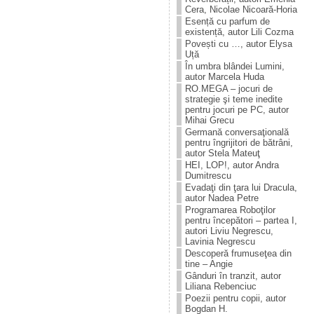
Cera, Nicolae Nicoară-Horia
Esență cu parfum de
existență, autor Lili Cozma
Povești cu …, autor Elysa
Uță
În umbra blândei Lumini,
autor Marcela Huda
RO.MEGA – jocuri de
strategie şi teme inedite
pentru jocuri pe PC, autor
Mihai Grecu
Germană conversaţională
pentru îngrijitori de bătrâni,
autor Stela Mateuţ
HEI, LOP!, autor Andra
Dumitrescu
Evadaţi din ţara lui Dracula,
autor Nadea Petre
Programarea Roboţilor
pentru începători – partea I,
autori Liviu Negrescu,
Lavinia Negrescu
Descoperă frumuseţea din
tine – Angie
Gânduri în tranzit, autor
Liliana Rebenciuc
Poezii pentru copii, autor
Bogdan H.