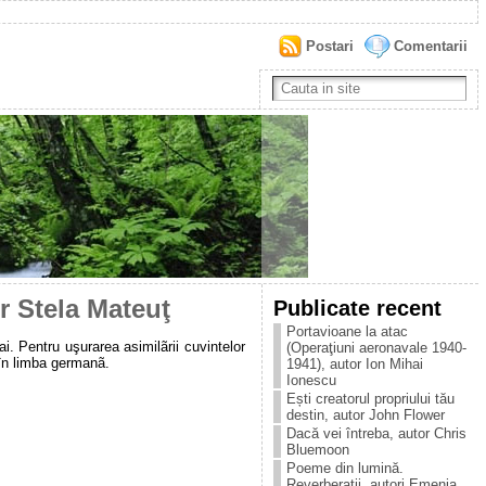
Postari
Comentarii
r Stela Mateuţ
Publicate recent
Portavioane la atac
ai. Pentru uşurarea asimilãrii cuvintelor
(Operaţiuni aeronavale 1940-
e în limba germanã.
1941), autor Ion Mihai
Ionescu
Ești creatorul propriului tău
destin, autor John Flower
Dacă vei întreba, autor Chris
Bluemoon
Poeme din lumină.
Reverberații, autori Emenia