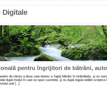
 Digitale
nală pentru îngrijitori de bătrâni, auto
anelor de vârsta a doua care doresc a îngriji bãtrâni în strãinãtate, şi nu num
t redat dupã modul în care se spun cuvintele, şi nu dupã regula redãrii scriptic
iului oral [...]