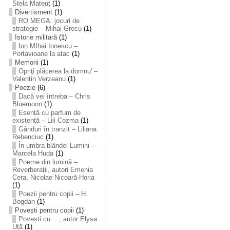
Stela Mateuţ
(1)
Divertisment
(1)
RO.MEGA: jocuri de
strategie – Mihai Grecu
(1)
Istorie militară
(1)
Ion MIhai Ionescu –
Portavioane la atac
(1)
Memorii
(1)
Opriţi plăcerea la domnu' –
Valentin Verzeanu
(1)
Poezie
(6)
Dacă vei întreba – Chris
Bluemoon
(1)
Esență cu parfum de
existență – Lili Cozma
(1)
Gânduri în tranzit – Liliana
Rebenciuc
(1)
În umbra blândei Lumini –
Marcela Huda
(1)
Poeme din lumină –
Reverberații, autori Emenia
Cera, Nicolae Nicoară-Horia
(1)
Poezii pentru copii – H.
Bogdan
(1)
Povești pentru copii
(1)
Povești cu …, autor Elysa
Uță
(1)