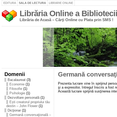
EDITURA
SALA DE LECTURA
LIBRARIE ONLINE
Librăria Online a Bibliotecii
Librăria de Acasă – Cărţi Online cu Plata prin SMS !
Domenii
Germană conversaţio
Bacalaureat
(3)
Prezenta lucrare vine în sprijinul perso
Economie
(1)
şi a expresiilor, întregul înscris a fos
Filosofie
(1)
Aceastã lucrare sprijinã susţinerea interv
Psihologie
(1)
Dezvoltare personală
(1)
Ești creatorul propriului tău
destin – John Flower
(1)
Dicţionar
(1)
Germană conversaţională –