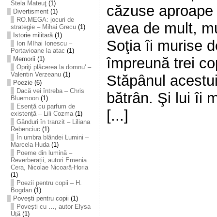
Stela Mateuţ
(1)
căzuse aproape t
Divertisment
(1)
RO.MEGA: jocuri de
avea de mult, mus
strategie – Mihai Grecu
(1)
Istorie militară
(1)
Soţia îi murise d
Ion MIhai Ionescu –
Portavioane la atac
(1)
împreună trei cop
Memorii
(1)
Opriţi plăcerea la domnu' –
Valentin Verzeanu
(1)
Stăpânul acestui
Poezie
(6)
Dacă vei întreba – Chris
bătrân. Şi lui îi
Bluemoon
(1)
Esență cu parfum de
[...]
existență – Lili Cozma
(1)
Gânduri în tranzit – Liliana
Rebenciuc
(1)
În umbra blândei Lumini –
Marcela Huda
(1)
Poeme din lumină –
Reverberații, autori Emenia
Cera, Nicolae Nicoară-Horia
(1)
Poezii pentru copii – H.
Bogdan
(1)
Povești pentru copii
(1)
Povești cu …, autor Elysa
Uță
(1)