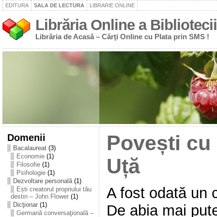
EDITURA
SALA DE LECTURA
LIBRARIE ONLINE
Librăria Online a Bibliotecii
Librăria de Acasă – Cărţi Online cu Plata prin SMS !
Domenii
Povești cu
Bacalaureat
(3)
Economie
(1)
Uță
Filosofie
(1)
Psihologie
(1)
Dezvoltare personală
(1)
A fost odată un 
Ești creatorul propriului tău
destin – John Flower
(1)
Dicţionar
(1)
De abia mai pute
Germană conversaţională –