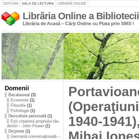
EDITURA
SALA DE LECTURA
LIBRARIE ONLINE
Librăria Online a Bibliotecii
Librăria de Acasă – Cărţi Online cu Plata prin SMS !
Domenii
Portavioane
Bacalaureat
(3)
Economie
(1)
(Operaţiun
Filosofie
(1)
Psihologie
(1)
Dezvoltare personală
(1)
1940-1941),
Ești creatorul propriului tău
destin – John Flower
(1)
Dicţionar
(1)
Mihai Ione
Germană conversaţională –