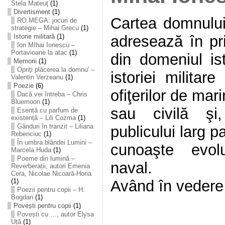
Stela Mateuţ
(1)
Divertisment
(1)
Cartea domnului
RO.MEGA: jocuri de
strategie – Mihai Grecu
(1)
adresează în pri
Istorie militară
(1)
Ion MIhai Ionescu –
Portavioane la atac
(1)
din domeniul ist
Memorii
(1)
Opriţi plăcerea la domnu' –
istoriei militar
Valentin Verzeanu
(1)
Poezie
(6)
ofiţerilor de mari
Dacă vei întreba – Chris
Bluemoon
(1)
sau civilă şi
Esență cu parfum de
existență – Lili Cozma
(1)
Gânduri în tranzit – Liliana
publicului larg p
Rebenciuc
(1)
În umbra blândei Lumini –
cunoaşte evolu
Marcela Huda
(1)
Poeme din lumină –
naval.
Reverberații, autori Emenia
Cera, Nicolae Nicoară-Horia
Având în vedere 
(1)
Poezii pentru copii – H.
Bogdan
(1)
Povești pentru copii
(1)
Povești cu …, autor Elysa
Uță
(1)