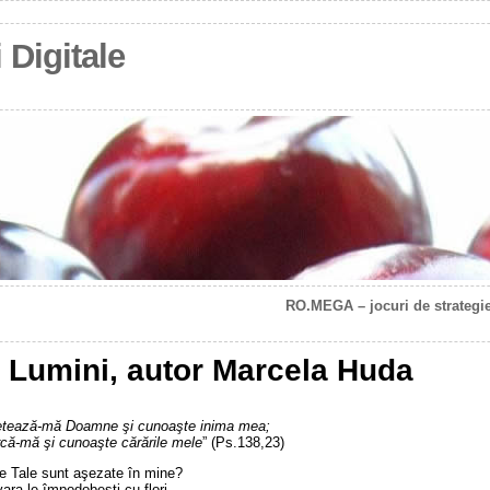
 Digitale
RO.MEGA – jocuri de strategie
 Lumini, autor Marcela Huda
etează-mă Doamne şi cunoaşte inima mea;
că-mă şi cunoaşte cărările mele
” (Ps.138,23)
le Tale sunt aşezate în mine?
ara le împodobeşti cu flori