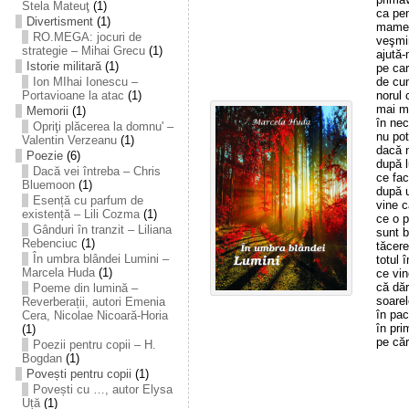
Stela Mateuţ
(1)
ca pen
Divertisment
(1)
mamei
RO.MEGA: jocuri de
veşmi
strategie – Mihai Grecu
(1)
ajută-
Istorie militară
(1)
pe car
de cu
Ion MIhai Ionescu –
norul 
Portavioane la atac
(1)
mai ma
Memorii
(1)
în nec
Opriţi plăcerea la domnu' –
nu pot
Valentin Verzeanu
(1)
dacă n
Poezie
(6)
după l
Dacă vei întreba – Chris
ce fa
Bluemoon
(1)
după u
Esență cu parfum de
vine c
existență – Lili Cozma
(1)
ce o p
Gânduri în tranzit – Liliana
sunt b
Rebenciuc
(1)
tăcere
În umbra blândei Lumini –
totul
Marcela Huda
(1)
ce vin
că dăr
Poeme din lumină –
soarel
Reverberații, autori Emenia
în pac
Cera, Nicolae Nicoară-Horia
în pri
(1)
pe căr
Poezii pentru copii – H.
Bogdan
(1)
Povești pentru copii
(1)
Povești cu …, autor Elysa
Uță
(1)