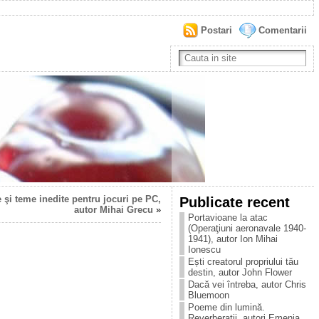
Postari
Comentarii
 şi teme inedite pentru jocuri pe PC,
Publicate recent
autor Mihai Grecu
»
Portavioane la atac
(Operaţiuni aeronavale 1940-
1941), autor Ion Mihai
Ionescu
Ești creatorul propriului tău
destin, autor John Flower
Dacă vei întreba, autor Chris
Bluemoon
Poeme din lumină.
Reverberații, autori Emenia