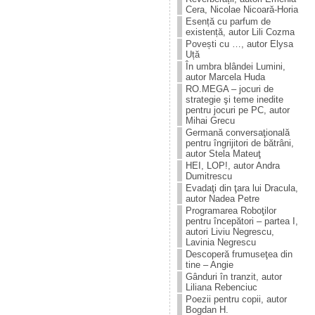
Cera, Nicolae Nicoară-Horia
Esență cu parfum de
existență, autor Lili Cozma
Povești cu …, autor Elysa
Uță
În umbra blândei Lumini,
autor Marcela Huda
RO.MEGA – jocuri de
strategie şi teme inedite
pentru jocuri pe PC, autor
Mihai Grecu
Germană conversaţională
pentru îngrijitori de bătrâni,
autor Stela Mateuţ
HEI, LOP!, autor Andra
Dumitrescu
Evadaţi din ţara lui Dracula,
autor Nadea Petre
Programarea Roboţilor
pentru începători – partea I,
autori Liviu Negrescu,
Lavinia Negrescu
Descoperă frumuseţea din
tine – Angie
Gânduri în tranzit, autor
Liliana Rebenciuc
Poezii pentru copii, autor
Bogdan H.