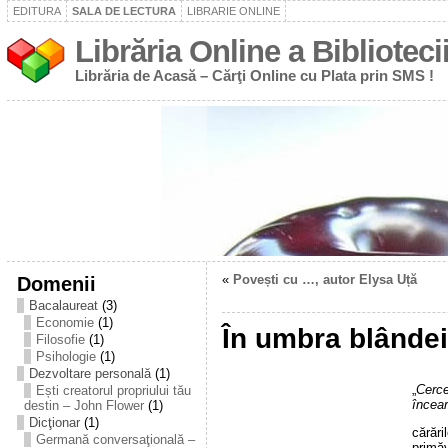
EDITURA
SALA DE LECTURA
LIBRARIE ONLINE
Librăria Online a Bibliotecii
Librăria de Acasă – Cărţi Online cu Plata prin SMS !
Domenii
«
Povești cu …, autor Elysa Uță
Bacalaureat
(3)
Economie
(1)
În umbra blândei
Filosofie
(1)
Psihologie
(1)
Dezvoltare personală
(1)
„
Cerc
Ești creatorul propriului tău
încear
destin – John Flower
(1)
Dicţionar
(1)
cărări
Germană conversaţională –
primăv