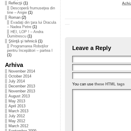
Reflecţii
(1)
Achi
Descoperă frumuseţea din
tine – Angie
(1)
Roman
(2)
Evadaţi din ţara lui Dracula
– Nadea Petre
(1)
HEI, LOP ! – Andra
Dumitrescu
(1)
Ştiinţă şi tehnică
(1)
Programarea Roboţilor
Leave a Reply
pentru începători – partea I
(1)
Arhiva
November 2014
October 2014
July 2014
You can use
these HTML tags
December 2013
November 2013
August 2013
May 2013
April 2013
March 2013
July 2012
May 2012
March 2012
September 2009