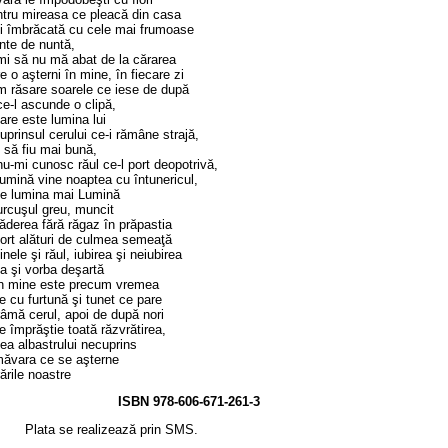
tru mireasa ce pleacă din casa
 îmbrăcată cu cele mai frumoase
nte de nuntă,
mi să nu mă abat de la cărarea
e o aşterni în mine, în fiecare zi
m răsare soarele ce iese de după
ce-l ascunde o clipă,
re este lumina lui
uprinsul cerului ce-i rămâne strajă,
 să fiu mai bună,
u-mi cunosc răul ce-l port deopotrivă,
umină vine noaptea cu întunericul,
ce lumina mai Lumină
rcuşul greu, muncit
ăderea fără răgaz în prăpastia
ort alături de culmea semeaţă
inele şi răul, iubirea şi neiubirea
a şi vorba deşartă
 în mine este precum vremea
e cu furtună şi tunet ce pare
âmă cerul, apoi de după nori
e împrăştie toată răzvrătirea,
ea albastrului necuprins
măvara ce se aşterne
ările noastre
ISBN 978-606-671-261-3
Plata se realizează prin SMS.