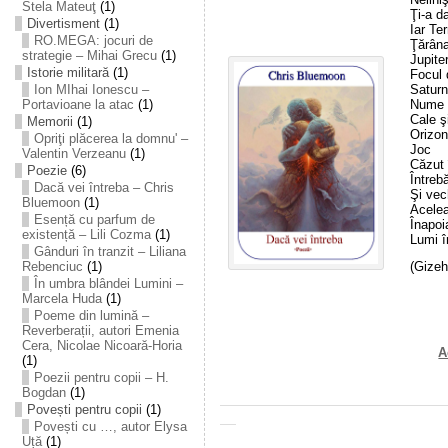
Stela Mateuţ
(1)
Ţi-a d
Divertisment
(1)
Iar Ter
RO.MEGA: jocuri de
Ţărâna
strategie – Mihai Grecu
(1)
Jupite
Istorie militară
(1)
Focul 
Saturn
Ion MIhai Ionescu –
Nume ş
Portavioane la atac
(1)
Cale şi
Memorii
(1)
Orizon
Opriţi plăcerea la domnu' –
Joc
Valentin Verzeanu
(1)
Căzut 
Poezie
(6)
Întrebă
Dacă vei întreba – Chris
Şi vec
Bluemoon
(1)
Acele
Esență cu parfum de
Înapoia
existență – Lili Cozma
(1)
Lumi î
Gânduri în tranzit – Liliana
Rebenciuc
(1)
(Gizeh
În umbra blândei Lumini –
Marcela Huda
(1)
Poeme din lumină –
Reverberații, autori Emenia
Cera, Nicolae Nicoară-Horia
A
(1)
Poezii pentru copii – H.
Bogdan
(1)
Povești pentru copii
(1)
Povești cu …, autor Elysa
Uță
(1)