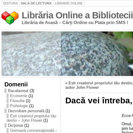
EDITURA
SALA DE LECTURA
LIBRARIE ONLINE
Librăria Online a Bibliotecii
Librăria de Acasă – Cărţi Online cu Plata prin SMS !
Domenii
«
Ești creatorul propriului tău destin
autor John Flower
Bacalaureat
(3)
Economie
(1)
Dacă vei întreba
Filosofie
(1)
Psihologie
(1)
Dezvoltare personală
(1)
Ecce 
Ești creatorul propriului tău
destin – John Flower
(1)
Omul,
Dicţionar
(1)
prin l
Germană conversaţională –
Nelini