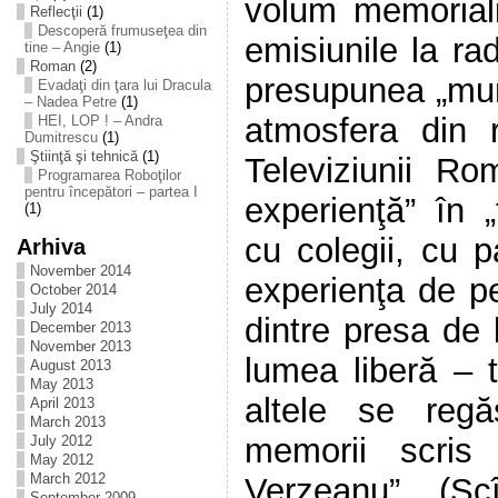
volum memoriali
Reflecţii
(1)
Descoperă frumuseţea din
emisiunile la rad
tine – Angie
(1)
Roman
(2)
presupunea „mun
Evadaţi din ţara lui Dracula
– Nadea Petre
(1)
atmosfera din 
HEI, LOP ! – Andra
Dumitrescu
(1)
Ştiinţă şi tehnică
(1)
Televiziunii Ro
Programarea Roboţilor
pentru începători – partea I
experienţă” în „ţă
(1)
cu colegii, cu p
Arhiva
November 2014
experienţa de pe
October 2014
July 2014
dintre presa de 
December 2013
November 2013
lumea liberă – 
August 2013
May 2013
altele se reg
April 2013
March 2013
memorii scris
July 2012
May 2012
March 2012
Verzeanu” (Sc
September 2009