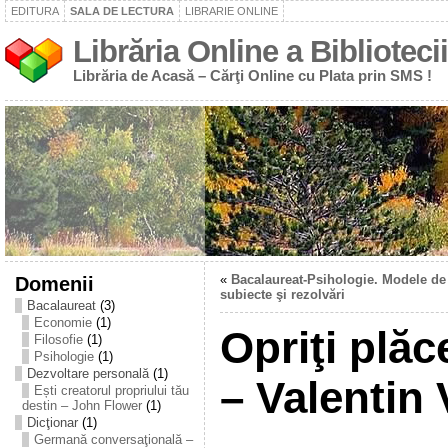
EDITURA
SALA DE LECTURA
LIBRARIE ONLINE
Librăria Online a Bibliotecii
Librăria de Acasă – Cărţi Online cu Plata prin SMS !
Domenii
«
Bacalaureat-Psihologie. Modele de
subiecte şi rezolvări
Bacalaureat
(3)
Economie
(1)
Opriţi plă
Filosofie
(1)
Psihologie
(1)
Dezvoltare personală
(1)
– Valentin
Ești creatorul propriului tău
destin – John Flower
(1)
Dicţionar
(1)
Germană conversaţională –