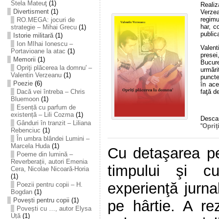
Stela Mateuţ
(1)
Realiz
Divertisment
(1)
Verzea
regimu
RO.MEGA: jocuri de
har, c
strategie – Mihai Grecu
(1)
public
Istorie militară
(1)
Ion MIhai Ionescu –
Valen
Portavioane la atac
(1)
prese
Memorii
(1)
Bucure
Opriţi plăcerea la domnu' –
urmări
Valentin Verzeanu
(1)
puncte
Poezie
(6)
în ace
faţă d
Dacă vei întreba – Chris
Bluemoon
(1)
Esență cu parfum de
existență – Lili Cozma
(1)
Descar
Gânduri în tranzit – Liliana
“
Opriţ
Rebenciuc
(1)
În umbra blândei Lumini –
Marcela Huda
(1)
Cu detaşarea pe
Poeme din lumină –
Reverberații, autori Emenia
timpului şi c
Cera, Nicolae Nicoară-Horia
(1)
experienţă jurna
Poezii pentru copii – H.
Bogdan
(1)
Povești pentru copii
(1)
pe hârtie. A re
Povești cu …, autor Elysa
Uță
(1)