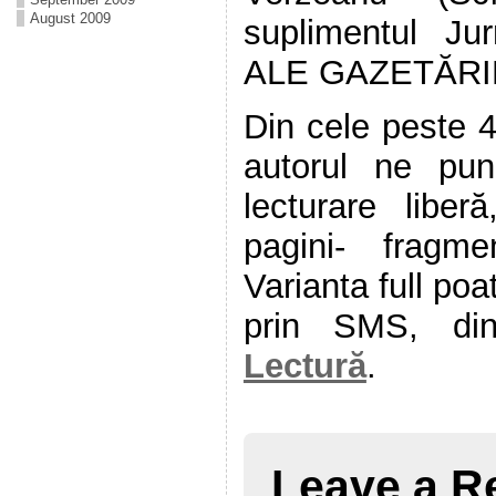
August 2009
suplimentul Jur
ALE GAZETĂRIE
Din cele peste 4
autorul ne pun
lecturare liber
pagini- fragme
Varianta full poa
prin SMS, din
Lectură
.
Leave a R