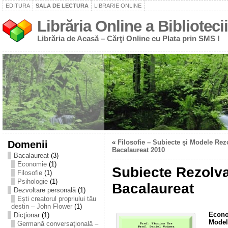
EDITURA
SALA DE LECTURA
LIBRARIE ONLINE
Librăria Online a Bibliotecii
Librăria de Acasă – Cărţi Online cu Plata prin SMS !
Domenii
«
Filosofie – Subiecte şi Modele Rez
Bacalaureat 2010
Bacalaureat
(3)
Economie
(1)
Subiecte Rezolv
Filosofie
(1)
Psihologie
(1)
Bacalaureat
Dezvoltare personală
(1)
Ești creatorul propriului tău
destin – John Flower
(1)
Econo
Dicţionar
(1)
Modele
Germană conversaţională –