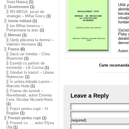
Stela Mateuţ
(1)
Utilă 
Divertisment
(1)
aborde
RO.MEGA: jocuri de
bacala
strategie – Mihai Grecu
(1)
situa
Istorie militară
(1)
funda
Ion MIhai Ionescu –
Varian
Portavioane la atac
(1)
Plata 
Memorii
(1)
detalii
Opriţi plăcerea la domnu' –
demons
Valentin Verzeanu
(1)
Poezie
(6)
Autori
Dacă vei întreba – Chris
Bluemoon
(1)
Esență cu parfum de
Carte recomandat
existență – Lili Cozma
(1)
Gânduri în tranzit – Liliana
Rebenciuc
(1)
În umbra blândei Lumini –
Marcela Huda
(1)
Poeme din lumină –
Leave a Reply
Reverberații, autori Emenia
Cera, Nicolae Nicoară-Horia
(1)
Poezii pentru copii – H.
Bogdan
(1)
Povești pentru copii
(1)
(required)
Povești cu …, autor Elysa
Uță
(1)