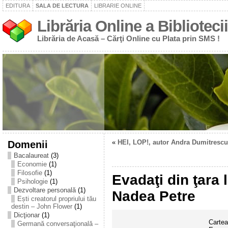
EDITURA
SALA DE LECTURA
LIBRARIE ONLINE
Librăria Online a Bibliotecii
Librăria de Acasă – Cărţi Online cu Plata prin SMS !
Domenii
«
HEI, LOP!, autor Andra Dumitrescu
Bacalaureat
(3)
Economie
(1)
Filosofie
(1)
Evadaţi din ţara 
Psihologie
(1)
Dezvoltare personală
(1)
Nadea Petre
Ești creatorul propriului tău
destin – John Flower
(1)
Dicţionar
(1)
Cartea
Germană conversaţională –