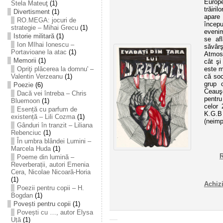
Europe
Stela Mateuţ
(1)
trăiri
Divertisment
(1)
apare 
RO.MEGA: jocuri de
începu
strategie – Mihai Grecu
(1)
evenim
Istorie militară
(1)
se afl
Ion MIhai Ionescu –
săvârş
Portavioane la atac
(1)
Atmosf
Memorii
(1)
cât şi
este ma
Opriţi plăcerea la domnu' –
că soc
Valentin Verzeanu
(1)
grup 
Poezie
(6)
Ceauş
Dacă vei întreba – Chris
pentru
Bluemoon
(1)
celor 
Esență cu parfum de
K.G.
existență – Lili Cozma
(1)
(neimp
Gânduri în tranzit – Liliana
Rebenciuc
(1)
În umbra blândei Lumini –
Marcela Huda
(1)
R
Poeme din lumină –
Reverberații, autori Emenia
Cera, Nicolae Nicoară-Horia
(1)
Achizi
Poezii pentru copii – H.
Bogdan
(1)
Povești pentru copii
(1)
Povești cu …, autor Elysa
Uță
(1)