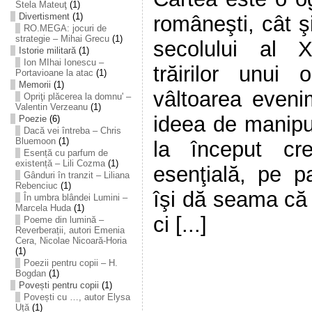
Stela Mateuţ
(1)
Divertisment
(1)
româneşti, cât şi
RO.MEGA: jocuri de
strategie – Mihai Grecu
(1)
secolului al 
Istorie militară
(1)
Ion MIhai Ionescu –
trăirilor unui 
Portavioane la atac
(1)
Memorii
(1)
vâltoarea evenim
Opriţi plăcerea la domnu' –
Valentin Verzeanu
(1)
ideea de manipu
Poezie
(6)
Dacă vei întreba – Chris
Bluemoon
(1)
la început cr
Esență cu parfum de
existență – Lili Cozma
(1)
esenţială, pe p
Gânduri în tranzit – Liliana
Rebenciuc
(1)
îşi dă seama că 
În umbra blândei Lumini –
Marcela Huda
(1)
ci [...]
Poeme din lumină –
Reverberații, autori Emenia
Cera, Nicolae Nicoară-Horia
(1)
Poezii pentru copii – H.
Bogdan
(1)
Povești pentru copii
(1)
Povești cu …, autor Elysa
Uță
(1)