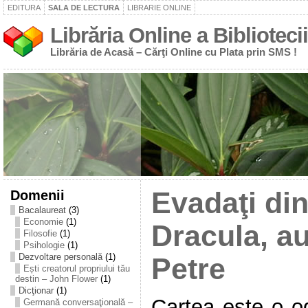
EDITURA
SALA DE LECTURA
LIBRARIE ONLINE
Librăria Online a Bibliotecii
Librăria de Acasă – Cărţi Online cu Plata prin SMS !
Domenii
Evadaţi din
Bacalaureat
(3)
Economie
(1)
Dracula, a
Filosofie
(1)
Psihologie
(1)
Dezvoltare personală
(1)
Petre
Ești creatorul propriului tău
destin – John Flower
(1)
Dicţionar
(1)
Cartea este o og
Germană conversaţională –